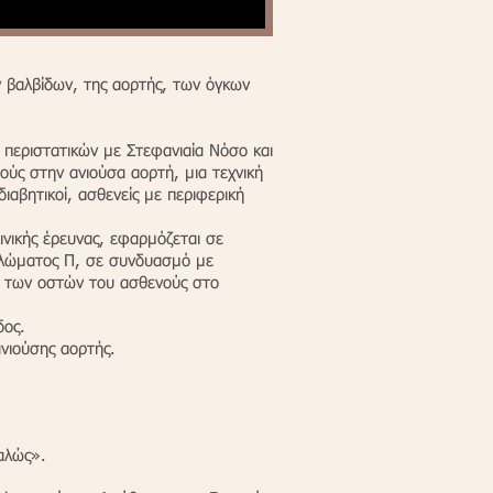
ν βαλβίδων, της αορτής, των όγκων
 περιστατικών με Στεφανιαία Νόσο και
ούς στην ανιούσα αορτή, μια τεχνική
ιαβητικοί, ασθενείς με περιφερική
ινικής έρευνας, εφαρμόζεται σε
υκλώματος Π, σε συνδυασμό με
ύ των οστών του ασθενούς στο
δος.
ανιούσης αορτής.
αλώς».