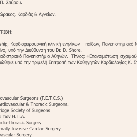
 Π. Σπύρου.
Θώρακος, Καρδιάς & Αγγείων.
ΡΙΒΗ:
ship, Καρδιοχειρουργική κλινική ενηλίκων – παίδων, Πανεπιστημιακό
ίνο, υπό την Διεύθυνση του Dr. D. Shore.
αποδιστριακό Πανεπιστήμιο Αθηνών. Τίτλος: «Επαναιμάτωση ισχαιμούσ
θηκε υπό την τριμελή Επιτροπή των Καθηγητών Καρδιολογίας Κ. Στ
ovascular Surgeons (F.E.T.C.S.)
Cardiovascular & Thoracic Surgeons.
idge Society of Surgeons
s των Η.Π.Α.
rdio-Thoracic Surgery
imally Invasive Cardiac Surgery
vascular Surgery