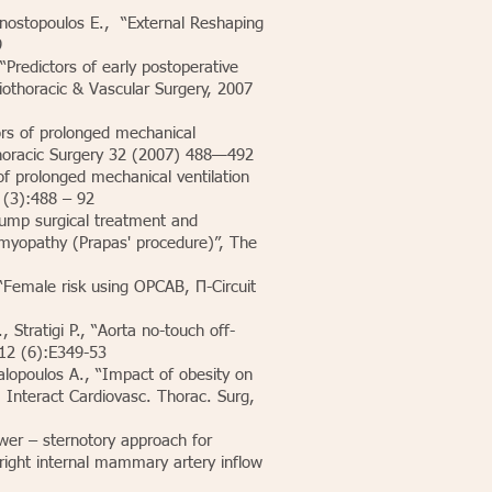
agnostopoulos E., “External Reshaping
9
“Predictors of early postoperative
diothoracic & Vascular Surgery, 2007
tors of prolonged mechanical
-thoracic Surgery 32 (2007) 488—492
of prolonged mechanical ventilation
2 (3):488 – 92
-pump surgical treatment and
omyopathy (Prapas' procedure)”, The
 “Female risk using OPCAB, Π-Circuit
 Stratigi P., “Aorta no-touch off-
.12 (6):E349-53
halopoulos A., “Impact of obesity on
 Interact Cardiovasc. Thorac. Surg,
lower – sternotory approach for
 right internal mammary artery inflow