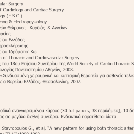
ular Surgery
f Cardiology and Cardiac Surgery
gy (E.S.C.)
cing & Electropgysiology
ργών Θώρακος - Καρδιάς & Αγγείων.
ιρείας
είου Ελλάδος
Αθηροσκλήρωσης
τείου Ιδρύματος Κω
n of Thoracic and Cardiovascular Surgery
 του 18ου Ετήσιου Συνεδρίου της World Society of Cardio-Thoracic 
λογίας Πανεπιστημίου Αθηνών, 2008.
 «Συνδυασμένη χειρουργική και κυτταρική θεραπεία για ασθενείς τελικ
ρεία Βορείου Ελλάδος, Θεσσαλονίκη, 2007.
ιοδικά αναγνωρισμένου κύρους (30 full papers, 38 περιλήψεις), 10 δη
ις σε μεγάλα διεθνή συνέδρια. Ενδεικτικά παρατίθεται λίστα¨
Stavropoulos G., et al, “A new pattern for using both thoracic arteri