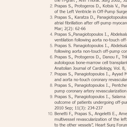
the Π-graft”, Ann Thorac Surg 2002; J
Prapas S., Protogeros D., Kotsis V., Pa
of the Left Ventricle in Off-Pump Su
Prapas S., Karatza D., Panagiotopoulos I
atrial fibrillation after off-pump myoca
Mar; 2(2): 62-66
Prapas S.,Panagiotopoulos I., Abdelsal
ventilation following aorta no-touch o
Prapas S. Panagiotopoulos I., Abdelsala
following aorta non-touch off-pump co
Prapas S., Protogeros D., Danou F., Tr
autologous bone-marrow cell transplant
Anatolian Journal of Cardiology, Vol.
Prapas S., Panagiotopoulos I., Ayyad M.
and aorta no-touch coronary revascula
Prapas S., Panagiotopoulos I., Pentchev
pump coronary artery revascularizatio
Prapas S., Panagiotopoulos I., Salama A
outcome of patients undergoing off-pum
2010 Sep; 11(3): 234-237
Benetti F., Prapas S., Angeletti E., Ame
multivessel revascularization of the le
to the other vessels”, Heart Surg For