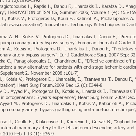
un; 73 (6):1990-1992.
nagiotopoulos I., Raptis I., Danou F., Linardakis I., Karatza D., An
rgery”, INNOVATION of ISMICS, Summer 2006; Volume 1 (4): 155-15
., Kotsis V., Protogeros D., Kouri E., Katinioti A., Michalopoulos A. 
rdial revascularization’’, Innovations: Technology & Techniques in Car
ama A. H., Kotsis V., Protogeros D., Linardakis I, Danou F., “Predic
ff-pump coronary artery bypass surgery” European Journal of Cardio
m A., Kotsis V., Protogeros D., Linardakis I., Danou F., “Predictors 
ronary artery bypass surgery”, Eur J Cardiothorac Surg. 2007 Sep; 3
ikka C., Panagiotopoulos I., Chandrinou E., “Effective combined off
ation: a new alternative for patients with end-stage ischemic cardi
 8, Supplement 2, November 2008 (101-7)
, Kotsis V., Protogeros D., Linardakis, I., Tzanavaras T., Danou F.,
rization”, Heart Surg Forum.2009 Dec 12 (6):E344-8
 D., Ayyad M., Protogeros D., Kotsis V., Linardakis I., Tzanavaras T.,
n in octogenarians: 5 years experience”, Heart Surg Forum 2009 Dec
yyad M., Protogeros D., Linardakis I., Kotsis V., Kationioti A., Mic
p coronary artery bypass grafting using aorta no-touch technique’’,
riso J., Cicalle E., Klokocovnik T., Knezevic I., Gersak B., “Xiphoid 
ft internal mammary artery to the left anterior descending artery and
um.2010 Feb 1 13 (1): E36-9