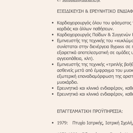
ΕΞΕΙΔΙΚΕΥΣΗ & ΕΡΕΥΝΗΤΙΚΟ ΕΝΔΙΑ
Καρδιοχειρουργός όλου του φάσματος τ
καρδιάς και άλλων παθήσεων.
Καρδιοχειρουργός Παίδων & Συγγενών 
Εμπνευστής της τεχνικής του «κυκλώμα
συνίσταται στην διενέργεια Bypass σε
εξαιρετικά αποτελεσματική σε ομάδες υ
αγγειοπάθεια, κλπ).
Εμπνευστής της τεχνικής «τριπλής βοήθ
ασθενείς μετά από έμφραγμα του μυοκ
εξωτερική επαναδιαμόρφωση της αριστ
μυοκάρδιο.
Ερευνητικό και κλινικό ενδιαφέρον, καθ
Ερευνητικό και κλινικό ενδιαφέρον, καθ
ΕΠΑΓΓΕΛΜΑΤΙΚΗ ΠΡΟΫΠΗΡΕΣΙΑ:
1979: Πτυχίο Ιατρικής, Ιατρική Σχολή