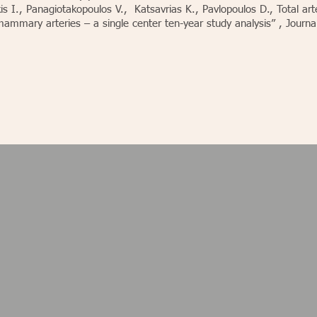
is I., Panagiotakopoulos V., Katsavrias K., Pavlopoulos D., Total ar
mammary arteries – a single center ten-year study analysis” , Journa