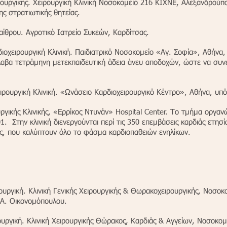
ρουργικής. Χειρουργική Κλινική Νοσοκομείο 216 ΚΙΧΝΕ, Αλεξανδρούπ
ς στρατιωτικής θητείας.
ίθρου. Αγροτικό Ιατρείο Συκεών, Καρδίτσας.
ρδιοχειρουργική Κλινική. Παιδιατρικό Νοσοκομείο «Αγ. Σοφία», Αθήν
λαβα τετράμηνη μετεκπαιδευτική άδεια άνευ αποδοχών, ώστε να συν
ειρουργική Κλινική. «Ωνάσειο Καρδιοχειρουργικό Κέντρο», Αθήνα, υπ
ργικής Κλινικής, «Ερρίκος Ντυνάν» Hospital Center. Το τμήμα οργαν
01. Στην κλινική διενεργούνται περί τις 350 επεμβάσεις καρδιάς ετη
διάς, που καλύπτουν όλο το φάσμα καρδιοπαθειών ενηλίκων.
ουργική. Κλινική Γενικής Χειρουργικής & Θωρακοχειρουργικής, Νοσο
 Α. Οικονομόπουλου.
ουργική. Κλινική Χειρουργικής Θώρακος, Καρδιάς & Αγγείων, Νοσοκο