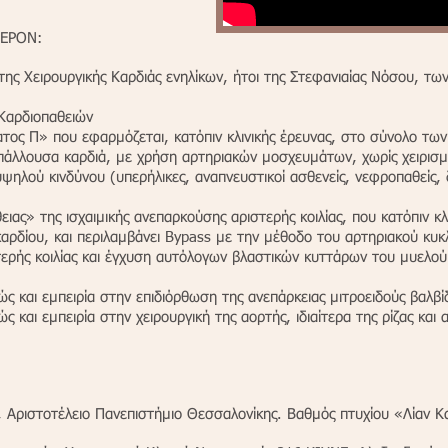
ΦΕΡΟΝ:
ης Χειρουργικής Καρδιάς ενηλίκων, ήτοι της Στεφανιαίας Νόσου, τω
Καρδιοπαθειών
τος Π» που εφαρμόζεται, κατόπιν κλινικής έρευνας, στο σύνολο των
 πάλλουσα καρδιά, με χρήση αρτηριακών μοσχευμάτων, χωρίς χειρισμ
ψηλού κινδύνου (υπερήλικες, αναπνευστικοί ασθενείς, νεφροπαθείς, δ
ειας» της ισχαιμικής ανεπαρκούσης αριστερής κοιλίας, που κατόπιν κλ
αρδίου, και περιλαμβάνει Bypass με την μέθοδο του αρτηριακού κ
ερής κοιλίας και έγχυση αυτόλογων βλαστικών κυττάρων του μυελο
ώς και εμπειρία στην επιδιόρθωση της ανεπάρκειας μιτροειδούς βαλβί
ώς και εμπειρία στην χειρουργική της αορτής, ιδιαίτερα της ρίζας και 
, Αριστοτέλειο Πανεπιστήμιο Θεσσαλονίκης. Βαθμός πτυχίου «Λίαν Κ