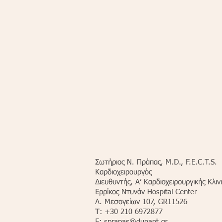
Σωτήριος Ν. Πράπας, M.D., F.E.C.T.S.
Καρδιοχειρουργός
Διευθυντής, Α’ Καρδιοχειρουργικής Κλι
Ερρίκος Ντυνάν Hospital Center
Λ. Μεσογείων 107, GR11526
Τ: +30 210 6972877
E:
sprapas@dunant.gr