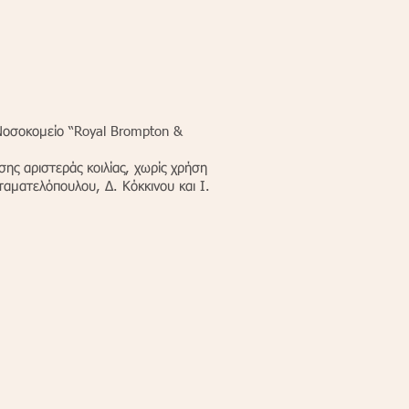
 Νοσοκομείο “Royal Brompton &
ης αριστεράς κοιλίας, χωρίς χρήση
αματελόπουλου, Δ. Κόκκινου και Ι.