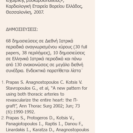
ισχαιμικής μυοκαρδιοπάθειας»,
Καρδιολογική Εταιρεία Βορείου Ελλάδος,
Θεσσαλονίκη, 2007.
ΔΗΜΟΣΙΕΥΣΕΙΣ:
68 δημοσιεύσεις σε Διεθνή Ιατρικά
περιοδικά αναγνωρισμένου κύρους (30 full
papers, 38 περιλήψεις), 10 δημοσιεύσεις
σε Ελληνικά Ιατρικά περιοδικά και πάνω
από 130 ανακοινώσεις σε μεγάλα διεθνή
συνέδρια. Ενδεικτικά παρατίθεται λίστα¨
Prapas S. Anagnostopoulos C. Kotsis V.
Stavropoulos G., et al, “A new pattern for
using both thoracic arteries to
revascularize the entire heart: the Π-
graft”, Ann Thorac Surg 2002; Jun; 73
(6):
1990-1992
.
Prapas S., Protogeros D., Kotsis V.,
Panagiotopoulos I., Raptis I., Danou F.,
Linardakis I., Karatza D., Anagnostopoulos