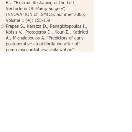
E., “External Reshaping of the Left
Ventricle in Off-Pump Surgery”,
INNOVATION of ISMICS, Summer 2006;
Volume 1 (4): 155-159
Prapas S., Karatza D., Panagiotopoulos I.,
Kotsis V., Protogeros D., Kouri E., Katinioti
A., Michalopoulos A. “Predictors of early
postoperative atrial fibrillation after off-
pump myocardial revascularization’’,
Innovations: Technology & Techniques in
Cardiothoracic & Vascular Surgery, 2007
Mar; 2(2): 62-66
Prapas S.,Panagiotopoulos I.,
Abdelsalama A. H., Kotsis V., Protogeros
D., Linardakis I, Danou F., “Predictors of
prolonged mechanical ventilation following
aorta no-touch off-pump coronary artery
bypass surgery” European Journal of
Cardio-thoracic Surgery
32 (2007) 488
—
492
Prapas S. Panagiotopoulos I., Abdelsalam
A., Kotsis V., Protogeros D., Linardakis I.,