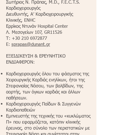
Σωτήριος Ν. Πράπας, M.D., F.E.C.T.S.
Καρδιοχειρουργός
Διευθυντής, Α’ Καρδιοχειρουργικής
Κλινικής, ENHC
Ερρίκος Ντυνάν Hospital Center
Λ. Μεσογείων 107, GR11526
Τ:
+30 210 6972877
E:
sprapas@dunant.gr
ΕΞΕΙΔΙΚΕΥΣΗ & ΕΡΕΥΝΗΤΙΚΟ
ΕΝΔΙΑΦΕΡΟΝ:
Καρδιοχειρουργός όλου του φάσματος της
Χειρουργικής Καρδιάς ενηλίκων, ήτοι της
Στεφανιαίας Νόσου, των βαλβίδων, της
αορτής, των όγκων καρδιάς και άλλων
παθήσεων.
Καρδιοχειρουργός Παίδων & Συγγενών
Καρδιοπαθειών
Εμπνευστής της τεχνικής του «κυκλώματος
Π» που εφαρμόζεται, κατόπιν κλινικής
έρευνας, στο σύνολο των περιστατικών με
Στεφανιαία Νόσο και συνίσταται στην