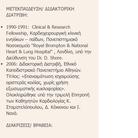
ΜΕΤΕΚΠΑΙΔΕΥΣΗ/ ΔΙΔΑΚΤΟΡΙΚΗ
ΔΙΑΤΡΙΒΗ:
1990-1991
: Clinical & Research
Fellowship, Καρδιοχειρουργική κλινική
ενηλίκων – παίδων, Πανεπιστημιακό
Νοσοκομείο “Royal Brompton & National
Heart & Lung Hospital” , Λονδίνο, υπό την
Διεύθυνση του Dr. D. Shore.
2006: Διδακτορική Διατριβή, Εθνικό
Καποδιστριακό Πανεπιστήμιο Αθηνών.
Τίτλος: «Επαναιμάτωση ισχαιμούσης
αριστεράς κοιλίας, χωρίς χρήση
εξωσωματικής κυκλοφορίας».
Ολοκληρώθηκε υπό την τριμελή Επιτροπή
των Καθηγητών Καρδιολογίας Κ.
Σταματελόπουλου, Δ. Κόκκινου και Ι.
Νανά.
ΔΙΑΚΡΙΣΕΙΣ/ ΒΡΑΒΕΙΑ: