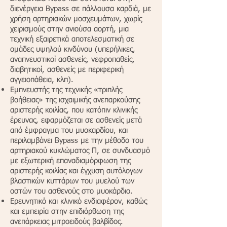
διενέργεια Bypass σε πάλλουσα καρδιά, με
χρήση αρτηριακών μοσχευμάτων, χωρίς
χειρισμούς στην ανιούσα αορτή, μια
τεχνική εξαιρετικά αποτελεσματική σε
ομάδες υψηλού κινδύνου (υπερήλικες,
αναπνευστικοί ασθενείς, νεφροπαθείς,
διαβητικοί, ασθενείς με περιφερική
αγγειοπάθεια, κλπ).
Εμπνευστής της τεχνικής «τριπλής
βοήθειας» της ισχαιμικής ανεπαρκούσης
αριστερής κοιλίας, που κατόπιν κλινικής
έρευνας, εφαρμόζεται σε ασθενείς μετά
από έμφραγμα του μυοκαρδίου, και
περιλαμβάνει Bypass με την μέθοδο του
αρτηριακού κυκλώματος Π, σε συνδυασμό
με εξωτερική επαναδιαμόρφωση της
αριστερής κοιλίας και έγχυση αυτόλογων
βλαστικών κυττάρων του μυελού των
οστών του ασθενούς στο μυοκάρδιο.
Ερευνητικό και κλινικό ενδιαφέρον, καθώς
και εμπειρία στην επιδιόρθωση της
ανεπάρκειας μιτροειδούς βαλβίδος.