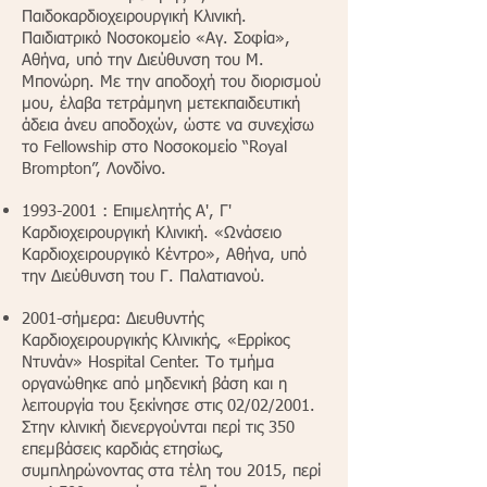
Παιδοκαρδιοχειρουργική Κλινική.
Παιδιατρικό Νοσοκομείο «Αγ. Σοφία»,
Αθήνα, υπό την Διεύθυνση του Μ.
Μπονώρη. Με την αποδοχή του διορισμού
μου, έλαβα τετράμηνη μετεκπαιδευτική
άδεια άνευ αποδοχών, ώστε να συνεχίσω
το Fellowship στο Νοσοκομείο “Royal
Brompton”, Λονδίνο.
1993-2001
: Επιμελητής Α', Γ'
Καρδιοχειρουργική Κλινική. «Ωνάσειο
Καρδιοχειρουργικό Κέντρο», Αθήνα, υπό
την Διεύθυνση του Γ. Παλατιανού.
2001-σήμερα: Διευθυντής
Καρδιοχειρουργικής Κλινικής, «Ερρίκος
Ντυνάν» Hospital Center. Το τμήμα
οργανώθηκε από μηδενική βάση και η
λειτουργία του ξεκίνησε στις 02/02/2001.
Στην κλινική διενεργούνται περί τις 350
επεμβάσεις καρδιάς ετησίως,
συμπληρώνοντας στα τέλη του 2015, περί