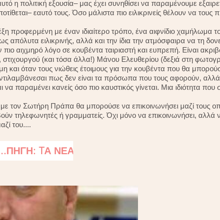
 αυτό η πολιτική εξουσία– μας έχει συνηθίσει να παραμένουμε εξαιρ
ποτίθεται– εαυτό τους. Όσο μάλιστα πιο ειλικρινείς θέλουν να τους 
έξη προφερμένη με έναν ιδιαίτερο τρόπο, ένα αιφνίδιο χαμήλωμα τ
ως απόλυτα ειλικρινής, αλλά και την ίδια την ατμόσφαιρα να τη δονεί
ν πιο αιχμηρό λόγο σε κουβέντα ταιριαστή και ευπρεπή. Είναι ακρ
 στιχουργού (και τόσα άλλα!) Μάνου Ελευθερίου (δεξιά στη φωτογρ
και όταν τους νιώθεις έτοιμους για την κουβέντα που θα μπορούσε
αντιλαμβάνεσαι πως δεν είναι τα πρόσωπα που τους αφορούν, αλλά 
 να παραμένει κανείς όσο πιο καυστικός γίνεται. Μια ιδιότητα που 
 με τον Σωτήρη Πράπα θα μπορούσε να επικοινωνήσει μαζί τους οπ
βούν τηλεφωνητές ή γραμματείς. Όχι μόνο να επικοινωνήσει, αλλά 
ζί του....
..ΠΗΓΗ: TΑ ΝΕΑ