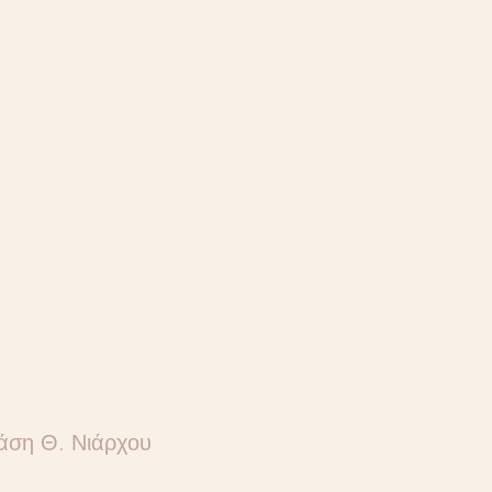
άση Θ. Νιάρχου