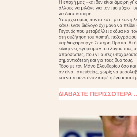
Η εποχή μας –και δεν είναι άμοιρη γι'
άλλους να μιλάνε για τον πιο μύχιο –υ
να δυσπιστούμε.
Υπάρχει όμως πάντα κάτι, μια κοινή λ
κάνει έναν διάλογο όχι μόνο να πείθει 
Γεγονός που μεταβάλλει ακόμα και το
στη συζήτηση του ποιητή, πεζογράφου,
καρδιοχειρουργό Σωτήρη Πράπα. Ακόμη 
ειλικρινές «γύρισμα» του λόγου τους 
απρόσωπες, που γι' αυτές υποχρεούται
σημαντικότερη και για τους δυο τους.
Τόσο με τον Μάνο Ελευθερίου όσο και
αν είναι, απευθείας, χωρίς να μεσολα
και να πιούνε έναν καφέ ή ένα κρασί μα
ΔΙΑΒΑΣΤΕ ΠΕΡΙΣΣΟΤΕΡΑ ..