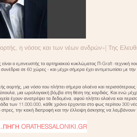
ορτής, η νόσος και των νέων ανδρών»| Της Ελευ
ίναι ο εμπνευστής το αρτηριακού κυκλώματος Π-Graft -τεχνική που 
συνέδρια σε 60 χώρες - και μέχρι σήμερα έχει αντιμετωπίσει με την
ής αορτής, μια νόσο που πλήττει σήμερα ολοένα και περισσότερους
ύπουλα, μια ωρολογιακή βόμβα στη θέση της καρδιάς. Και ενώ μέχρ
χεία έχουν ανατρέψει τα δεδομένα, αφού πλήττει ολοένα και περισσό
άδα των 11.000.000, κάθε χρόνο έρχονται στο φως περίπου 300 νέα
ο στρες, την κακή διατροφή και την έλλειψη άσκησης να λαμβάνουν
..ΠΗΓΗ ORATHESSALONIKI.GR